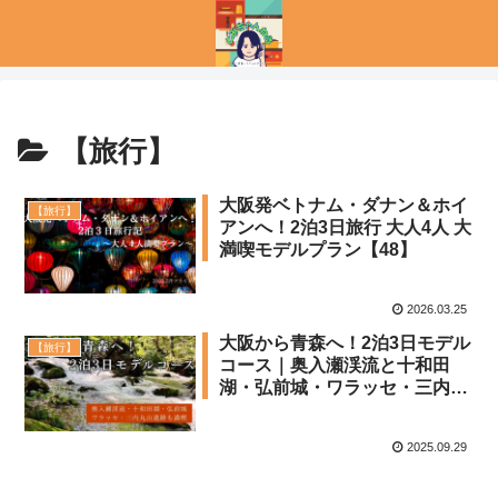
【旅行】
大阪発ベトナム・ダナン＆ホイ
【旅行】
アンへ！2泊3日旅行 大人4人 大
満喫モデルプラン【48】
2026.03.25
大阪から青森へ！2泊3日モデル
【旅行】
コース｜奥入瀬渓流と十和田
湖・弘前城・ワラッセ・三内丸
山遺跡も満喫【20】
2025.09.29