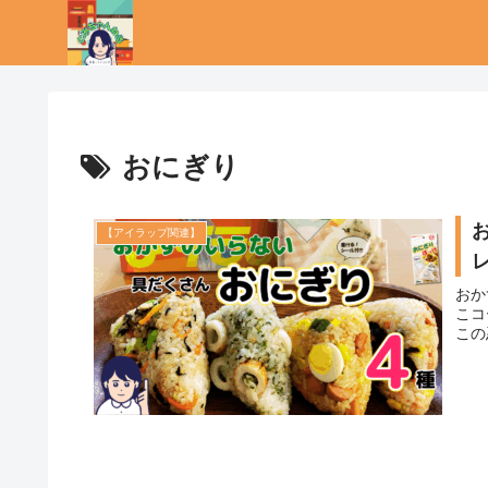
おにぎり
【アイラップ関連】
おか
こコ
この