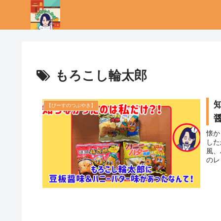
もろこし輪太郎
【ぴーすのつぶやき】
懐か
した
風、
のレ