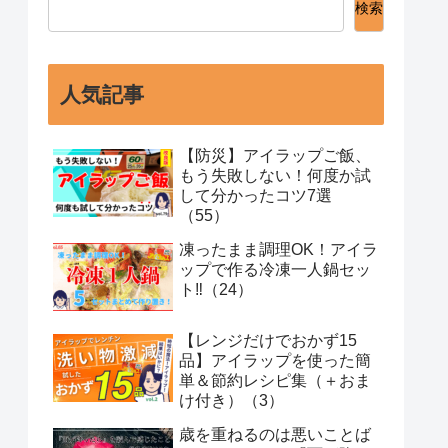
検索
人気記事
【防災】アイラップご飯、
もう失敗しない！何度か試
して分かったコツ7選
（55）
凍ったまま調理OK！アイラ
ップで作る冷凍一人鍋セッ
ト‼️（24）
【レンジだけでおかず15
品】アイラップを使った簡
単＆節約レシピ集（＋おま
け付き）（3）
歳を重ねるのは悪いことば