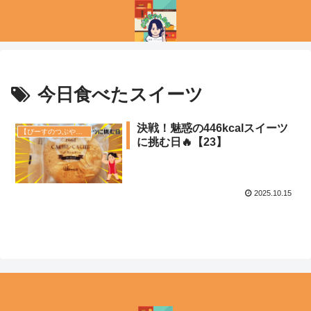
今日食べたスイーツ
決戦！魅惑の446kcalスイーツ
【ぴーすのつぶやき】
に挑む日🔥【23】
2025.10.15