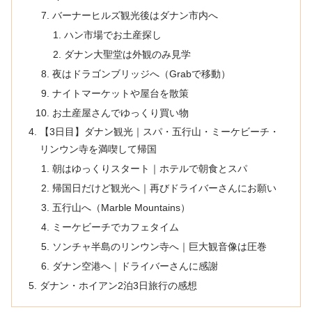
バーナーヒルズ観光後はダナン市内へ
ハン市場でお土産探し
ダナン大聖堂は外観のみ見学
夜はドラゴンブリッジへ（Grabで移動）
ナイトマーケットや屋台を散策
お土産屋さんでゆっくり買い物
【3日目】ダナン観光｜スパ・五行山・ミーケビーチ・
リンウン寺を満喫して帰国
朝はゆっくりスタート｜ホテルで朝食とスパ
帰国日だけど観光へ｜再びドライバーさんにお願い
五行山へ（Marble Mountains）
ミーケビーチでカフェタイム
ソンチャ半島のリンウン寺へ｜巨大観音像は圧巻
ダナン空港へ｜ドライバーさんに感謝
ダナン・ホイアン2泊3日旅行の感想