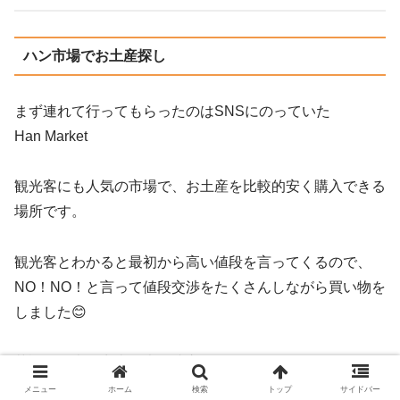
ハン市場でお土産探し
まず連れて行ってもらったのはSNSにのっていた
Han Market
観光客にも人気の市場で、お土産を比較的安く購入できる
場所です。
観光客とわかると最初から高い値段を言ってくるので、
NO！NO！と言って値段交渉をたくさんしながら買い物を
しました😊
英語と電卓で商売が大体成立するのでとても楽しかったで
す(笑)
メニュー
ホーム
検索
トップ
サイドバー