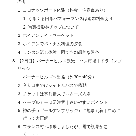
の街
ココナッツボート体験（料金・注意点あり）
くるくる回るパフォーマンスは追加料金あり
写真撮影やチップについて
ホイアンナイトマーケット
ホイアンでベトナム料理の夕食
ランタン流し体験｜雨でも幻想的な景色
【2日目】バーナーヒルズ観光｜ハン市場｜ドラゴンブ
リッジ
バーナーヒルズへ出発（約30〜40分）
入り口まではシャトルバスで移動
チケットは事前購入でスムーズ入場
ケーブルカーは要注意｜迷いやすいポイント
神の手（ゴールデンブリッジ）に無事到着｜早めに
行って大正解
フランス村へ移動しましたが、霧で視界が悪
く・・・