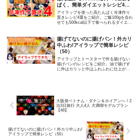
ぱく、簡単ダイエットレシピ4品
を紹介（58）
アイラップを使った高たんぱく冷凍作り
置きレシピ4選をご紹介。ご飯100gを合わ
せても500kcal以下で食べられるダイエッ
ト向けレシピです。その中でも一番おす
すめな、白身魚の南蛮漬けの詳しい作り
方をご紹介しています。
揚げてないのに揚げパン！外カリ
【アイラップ関連】
中ふわ!アイラップで簡単レシピ
（50）
アイラップとトースターで作る揚げない
揚げパンのレシピをご紹介。油で揚げず
に外はカリッと中はふわふわに仕上がり
ます。きな粉・ココア・いちごの3種類で
簡単に作れるので、おやつや朝食にもお
すすめです。
大阪発ベトナム・ダナン＆ホイアンへ！2
泊3日旅行 大人4人 大満喫モデルプラン
【48】
揚げてないのに揚げパン！外カリ中ふわ!
アイラップで簡単レシピ（50）