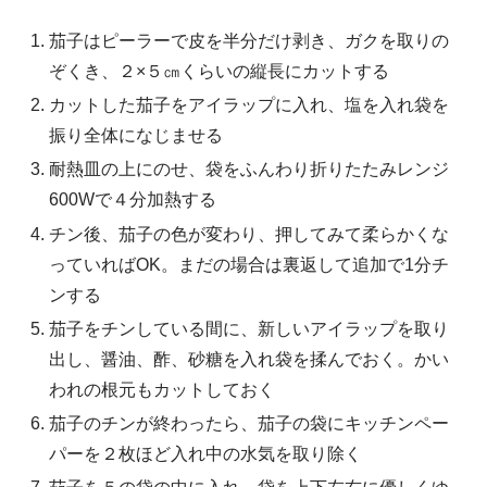
茄子はピーラーで皮を半分だけ剥き、ガクを取りの
ぞくき、２×５㎝くらいの縦長にカットする
カットした茄子をアイラップに入れ、塩を入れ袋を
振り全体になじませる
耐熱皿の上にのせ、袋をふんわり折りたたみレンジ
600Wで４分加熱する
チン後、茄子の色が変わり、押してみて柔らかくな
っていればOK。まだの場合は裏返して追加で1分チ
ンする
茄子をチンしている間に、新しいアイラップを取り
出し、醤油、酢、砂糖を入れ袋を揉んでおく。かい
われの根元もカットしておく
茄子のチンが終わったら、茄子の袋にキッチンペー
パーを２枚ほど入れ中の水気を取り除く