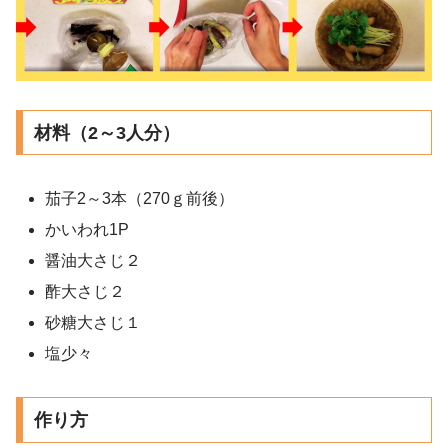
材料（2～3人分）
茄子2～3本（270ｇ前後）
かいわれ1P
醤油大さじ２
酢大さじ２
砂糖大さじ１
塩少々
作り方