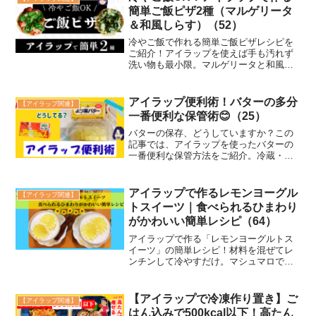
などにも使える豪華メニューが時短で作
簡単ご飯ピザ2種（マルゲリータ
れます。
＆和風しらす）（52）
冷やご飯で作れる簡単ご飯ピザレシピを
ご紹介！アイラップを使えば手も汚れず
洗い物も最小限。マルゲリータと和風し
らすの2種類を、初心者でも失敗なく作れ
る手順で解説します。忙しい日や節約に
もおすすめのアレンジ自在レシピです。
アイラップ便利術！バターの多分
【アイラップ関連】
一番便利な保管術😊（25）
バターの保存、どうしていますか？この
記事では、アイラップを使ったバターの
一番便利な保管方法をご紹介。冷蔵・冷
凍どちらにも使える簡単テクで、使いた
いときにサッと取り出せます。洗い物も
でず、手も汚れない目からうろこの便利
アイラップで作るレモンヨーグル
【アイラップ関連】
術です！
トスイーツ｜食べられるひまわり
がかわいい簡単レシピ（64）
アイラップで作る「レモンヨーグルトス
イーツ」の簡単レシピ！材料を混ぜてレ
ンチンして冷やすだけ。マシュマロでな
めらかムース食感に仕上がります。ひま
わり風の可愛い見た目で夏のおやつにぴ
ったり！ボウル不要で洗い物もほぼゼロ
【アイラップで冷凍作り置き】ご
【アイラップ関連】
です。
はん込みで500kcal以下！高たん