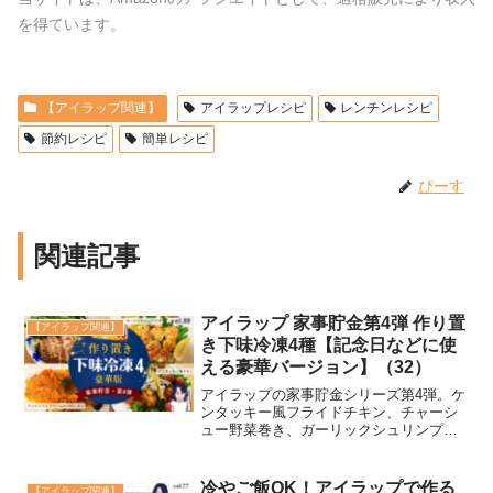
を得ています。
【アイラップ関連】
アイラップレシピ
レンチンレシピ
節約レシピ
簡単レシピ
ぴーす
関連記事
アイラップ 家事貯金第4弾 作り置
【アイラップ関連】
き下味冷凍4種【記念日などに使
える豪華バージョン】（32）
アイラップの家事貯金シリーズ第4弾。ケ
ンタッキー風フライドチキン、チャーシ
ュー野菜巻き、ガーリックシュリンプ、
カニのトマトクリームスパゲティの下味
冷凍4品を紹介。10分以内に仕込みがで
き、当日は記念日や誕生日、クリスマス
冷やご飯OK！アイラップで作る
【アイラップ関連】