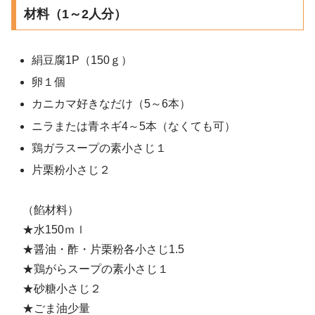
材料（1～2人分）
絹豆腐1P（150ｇ）
卵１個
カニカマ好きなだけ（5～6本）
ニラまたは青ネギ4～5本（なくても可）
鶏ガラスープの素小さじ１
片栗粉小さじ２
（餡材料）
★水150ｍｌ
★醤油・酢・片栗粉各小さじ1.5
★鶏がらスープの素小さじ１
★砂糖小さじ２
★ごま油少量