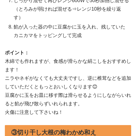
しっかり混ぜて再びレンジ600Wで30秒加熱し混ぜる
（とろみが弱ければ混ぜる⇒レンジ10秒を繰り返
す）
餡が入った器の中に豆腐かに玉を入れ、残していた
カニカマをトッピングして完成
ポイント：
木綿でも作れますが、食感が滑らかな絹こしをおすすめし
ます！
ニラやネギがなくても大丈夫ですし、逆に椎茸などを追加
していただくともっとおいしくなります😊
豆腐かに玉をお皿に移す際は滑らせるようにしながらいれ
ると餡が飛び散らずいれられます。
火傷に注意して下さいね！
③切り干し大根の梅わかめ和え